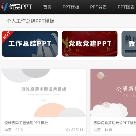
首页
PPT模板
PPT背景
PPT图表
个人工作总结PPT模板
淡雅极简半圆通用PPT模板
极简清新梦幻云朵PPT模
动态 - 22页
375111
动态 - 14页