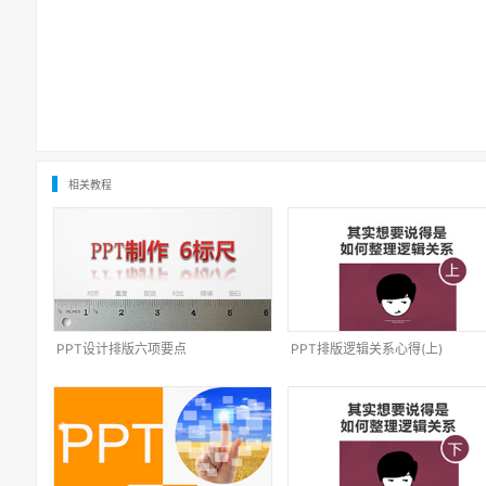
相关教程
PPT设计排版六项要点
PPT排版逻辑关系心得(上)