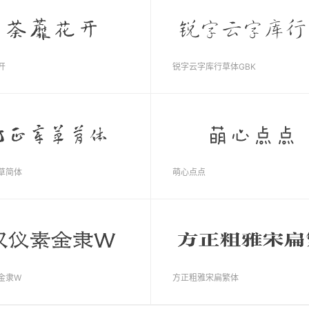
开
锐字云字库行草体GBK
草简体
萌心点点
金隶W
方正粗雅宋扁繁体