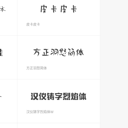
皮卡皮卡
方正羽怒简体
汉仪铸字烈焰体W