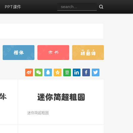
PPT课件
迷你简超粗圆