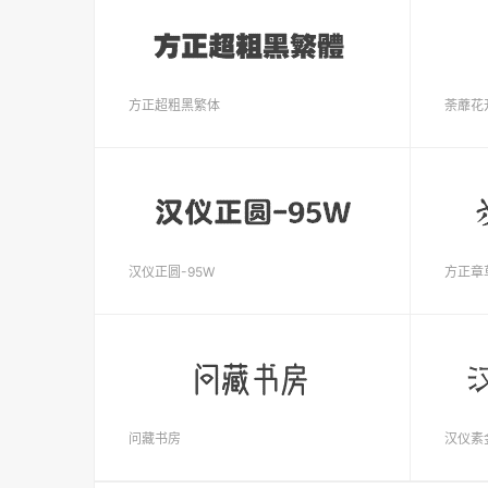
方正超粗黑繁体
荼蘼花
汉仪正圆-95W
方正章
问藏书房
汉仪素