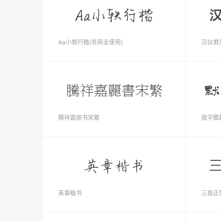
Aa小轶行楷(非商业使用)
汉仪君黑
腾祥嘉丽书宋繁
我字酷
英章楷书
三极正