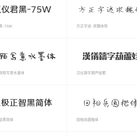
-75W
方正字迹-求魏体简
默陌写意水墨体
汉仪铸字葫芦娃繁
智黑简体
田相岳圆楷体