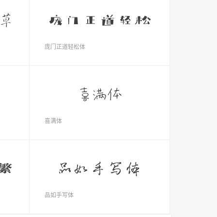
庞门正道轻松体
喜满体
品如手写体