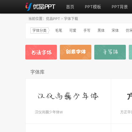
首页
PPT模板
PPT背景
当前位置：
优品PPT
字体下载
>
字体分类
毛笔
可爱
手写
黑体
宋体
仿
字体库
汉仪尚巍少年体W
方正华