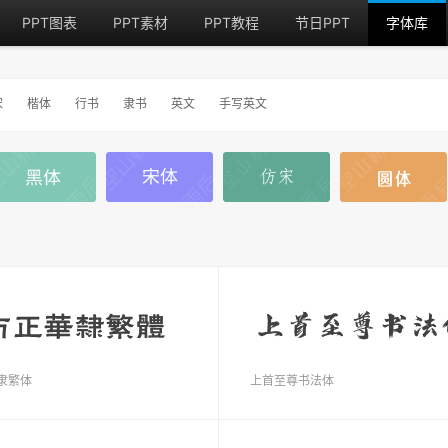
PPT图表
PPT素材
PPT教程
节日PPT
字体库
宋
楷体
行书
隶书
英文
手写英文
隶繁体
上首至尊书法体