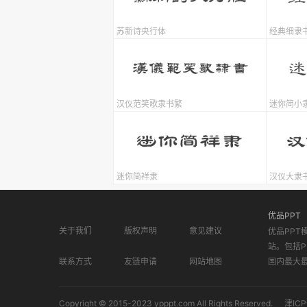
苏新诗央行体
经典细隶
汉仪范笑歌隶书繁
迷你简小
迷你简祥隶
汉仪大隶
优品PPT
关于我们
版权声明
意见建议
优品PPT
站。包括P
联系方式
友链申请
网站地图
国内最大
Copyright © 2015-2023 ypppt.com All Rights Reserved.
津ICP