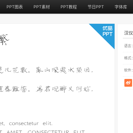
PPT图表
PPT素材
PPT教程
节日PPT
字体库
汉仪
语言
格式
软件