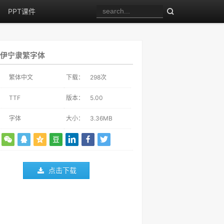
PPT课件
伊宁隶繁字体
：
繁体中文
下载：
298
次
：
TTF
版本：
5.00
：
字体
大小：
3.36MB
点击下载