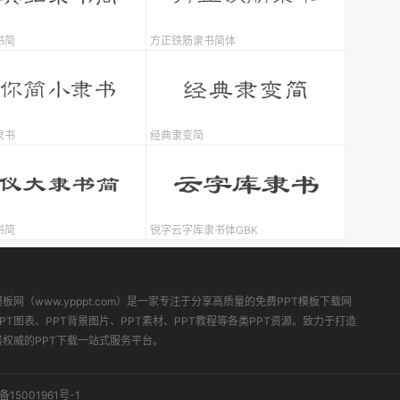
书简
方正铁筋隶书简体
隶书
经典隶变简
书简
锐字云字库隶书体GBK
模板网（www.ypppt.com）是一家专注于分享高质量的免费PPT模板下载网
PT图表、PPT背景图片、PPT素材、PPT教程等各类PPT资源。致力于打造
最权威的PPT下载一站式服务平台。
备15001961号-1