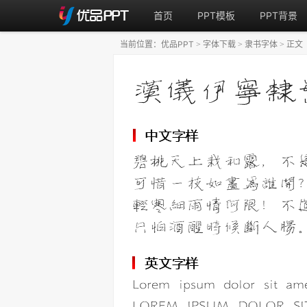
首页
PPT模板
PPT背景
当前位置：
优品PPT
字体下载
隶书字体
正文
>
>
>