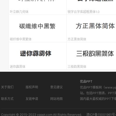
叶立群几何体
锐字云字库超粗黑体1.0
碳纤维中黑繁体
方正黑体简体
迷你霹雳体
三极韵黑简体
优品PPT
关于我们
版权声明
意见建议
优品PPT模板网（www.
站。包括PPT图表、PPT
联系方式
友链申请
网站地图
国内最大最权威的PPT下
Copyright © 2015-2023 ypppt.com All Rights Reserved.
津ICP备15001961号