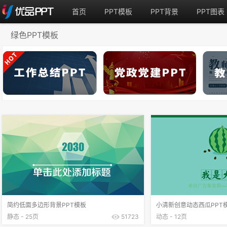
首页
PPT模板
PPT背景
PPT图表
绿色PPT模板
简约低面多边形背景PPT模板
小清新创意动态西瓜PPT
静态 - 25页
51723
动态 - 12页