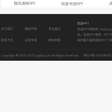
优品PPT
关于我们
版权声明
意见建议
优品PPT模板网（www.
站。包括PPT图表、PPT
联系方式
友链申请
网站地图
国内最大最权威的PPT下
Copyright © 2015-2023 ypppt.com All Rights Reserved.
津ICP备15001961号