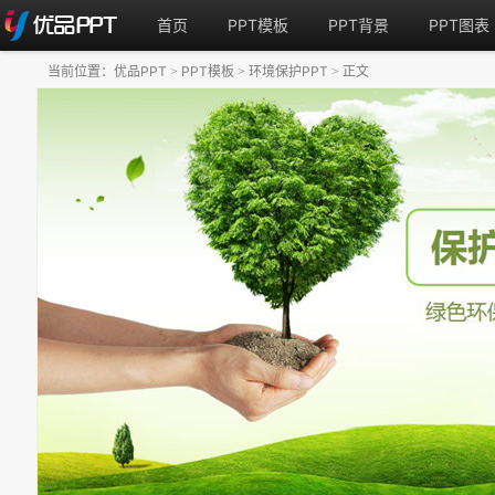
首页
PPT模板
PPT背景
PPT图表
当前位置：
优品PPT
PPT模板
环境保护PPT
正文
>
>
>