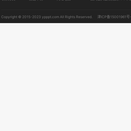
Copyright © 2015-2023 ypppt.com All Rights Reserved.
津ICP备15001961号