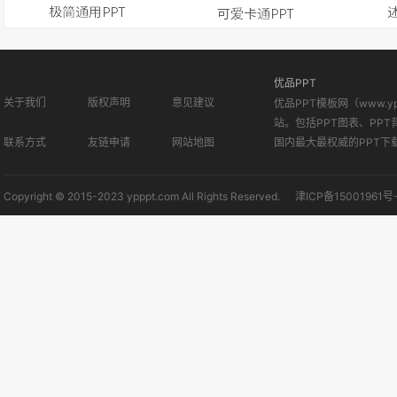
优品PPT
关于我们
版权声明
意见建议
优品PPT模板网（www.
站。包括PPT图表、PPT
联系方式
友链申请
网站地图
国内最大最权威的PPT下
Copyright © 2015-2023 ypppt.com All Rights Reserved.
津ICP备15001961号