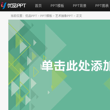
首页
PPT模板
PPT背景
PPT图表
当前位置：
优品PPT
PPT模板
艺术抽象PPT
正文
>
>
>