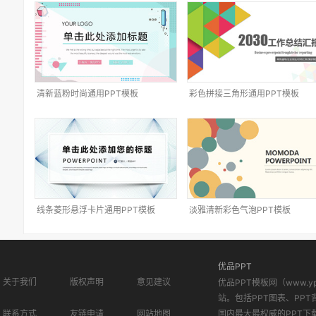
清新蓝粉时尚通用PPT模板
彩色拼接三角形通用PPT模板
线条菱形悬浮卡片通用PPT模板
淡雅清新彩色气泡PPT模板
优品PPT
关于我们
版权声明
意见建议
优品PPT模板网（www.
站。包括PPT图表、PPT
联系方式
友链申请
网站地图
国内最大最权威的PPT下