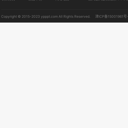
Copyright © 2015-2023 ypppt.com All Rights Reserved.
津ICP备15001961号