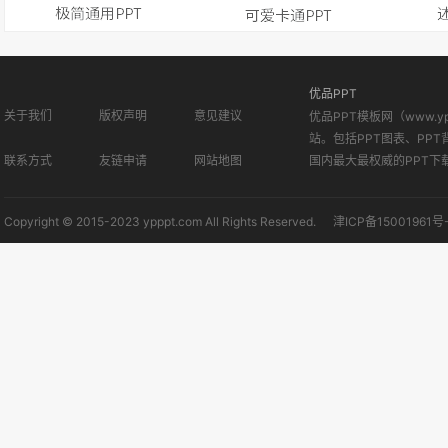
优品PPT
关于我们
版权声明
意见建议
优品PPT模板网（www.
站。包括PPT图表、PPT
联系方式
友链申请
网站地图
国内最大最权威的PPT下
Copyright © 2015-2023 ypppt.com All Rights Reserved.
津ICP备15001961号