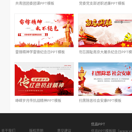
共青团团委团课PPT模板
党委党支部述职述廉PPT模板
雷锋精神学雷锋纪念日PPT模板
勿忘国耻南京大屠杀纪念日PPT
峥嵘岁月传抗战精神PPT模板
扫黑除恶社会安康PPT模板
优品PPT
关于我们
版权声明
意见建议
优品PPT模板网（www.