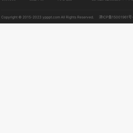
Copyright © 2015-2023 ypppt.com All Rights Reserved.
津ICP备15001961号