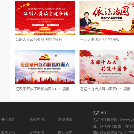
公职人员政务处分法PPT模板
十八大依法治国PPT模板
把改革开放不断推向深入PPT模板
喜迎十九大共筑中国梦PPT模板
优品PPT
关于我们
版权声明
意见建议
优品PPT模板网（www.
站。包括PPT图表、PPT
联系方式
友链申请
网站地图
国内最大最权威的PPT下