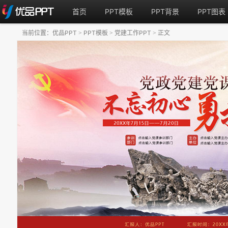
首页
PPT模板
PPT背景
PPT图表
当前位置：
优品PPT
PPT模板
党建工作PPT
正文
>
>
>