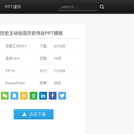
PPT课件
历史主动创造历史伟业PPT模板
：
党建工作PPT
下载：
6219
次
：
宽屏16:9
页数：
19页
：
PPTX
大小：
732KB
：
PowerPoint
效果：
动态
点击下载