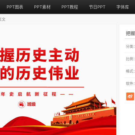
PPT图表
PPT素材
PPT教程
节日PPT
字体库
正文
把握
分类
比例
格式
软件