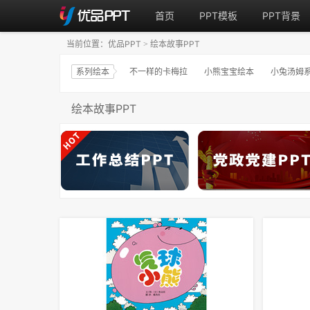
首页
PPT模板
PPT背景
当前位置：
优品PPT
绘本故事PPT
>
系列绘本
不一样的卡梅拉
小熊宝宝绘本
小兔汤姆
绘本故事PPT