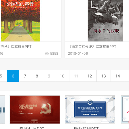
声音》绘本故事PPT
《滴水兽的夜晚》绘本故事PPT
06
5858
2018-01-06
5
6
7
8
9
10
11
12
13
14