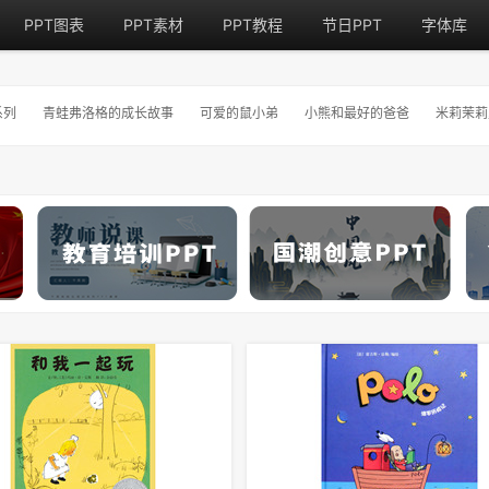
PPT图表
PPT素材
PPT教程
节日PPT
字体库
系列
青蛙弗洛格的成长故事
可爱的鼠小弟
小熊和最好的爸爸
米莉茉莉