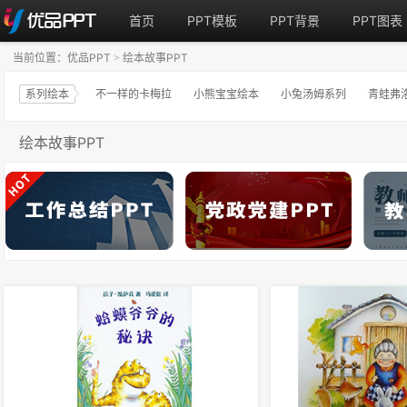
首页
PPT模板
PPT背景
PPT图表
当前位置：
优品PPT
绘本故事PPT
>
系列绘本
不一样的卡梅拉
小熊宝宝绘本
小兔汤姆系列
青蛙弗
绘本故事PPT