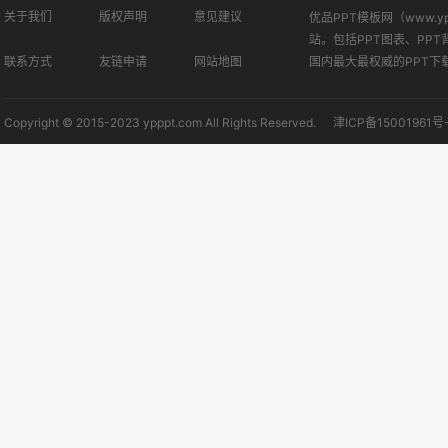
关于我们
版权声明
意见建议
优品PPT模板网（www.
站。包括PPT图表、PPT
联系方式
友链申请
网站地图
国内最大最权威的PPT下
Copyright © 2015-2023 ypppt.com All Rights Reserved.
津ICP备15001961号