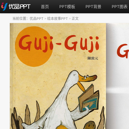
首页
PPT模板
PPT背景
PPT图表
当前位置：
优品PPT
绘本故事PPT
正文
>
>