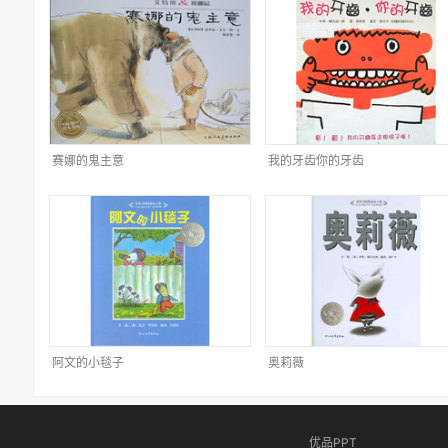
赛娜的鬼主意
我的牙齿你的牙齿
阿文的小毯子
奥莉薇
优品PPT