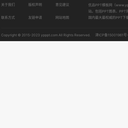
关于我们
版权声明
意见建议
优品PPT模板网（www.
站。包括PPT图表、PPT
联系方式
友链申请
网站地图
国内最大最权威的PPT下
Copyright © 2015-2023 ypppt.com All Rights Reserved.
津ICP备15001961号