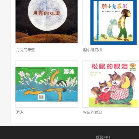
月亮的味道
胆小鬼威利
游泳
松鼠的眼泪
优品PPT