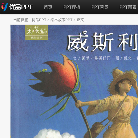
首页
PPT模板
PPT背景
PPT图表
当前位置：
优品PPT
绘本故事PPT
正文
>
>