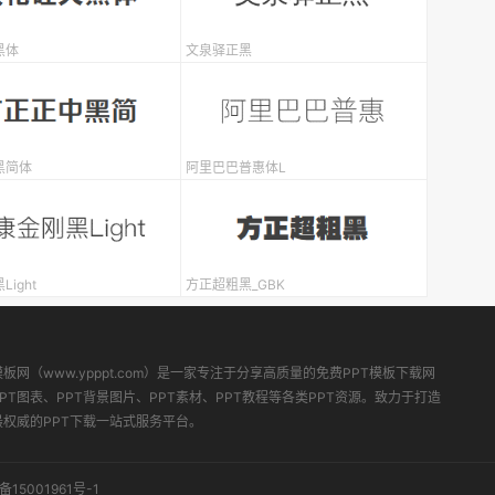
黑体
文泉驿正黑
黑简体
阿里巴巴普惠体L
ight
方正超粗黑_GBK
模板网（www.ypppt.com）是一家专注于分享高质量的免费PPT模板下载网
PT图表、PPT背景图片、PPT素材、PPT教程等各类PPT资源。致力于打造
最权威的PPT下载一站式服务平台。
备15001961号-1