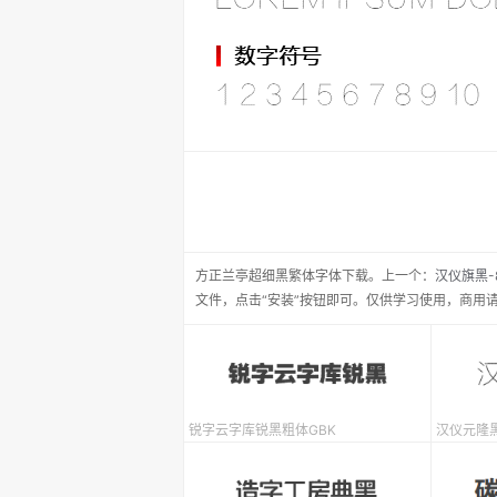
方正兰亭超细黑繁体
字体下载。
上一个：
汉仪旗黑-
文件，点击“安装”按钮即可。仅供学习使用，商用
锐字云字库锐黑粗体GBK
汉仪元隆黑