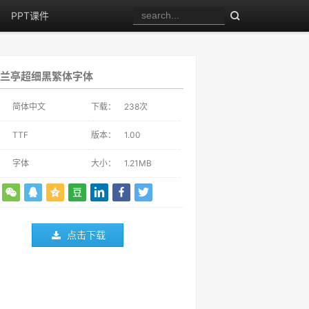
PPT课件
兰亭超细黑繁体字体
：
简体中文
下载：
238
次
：
TTF
版本：
1.00
：
字体
大小：
1.21MB
点击下载