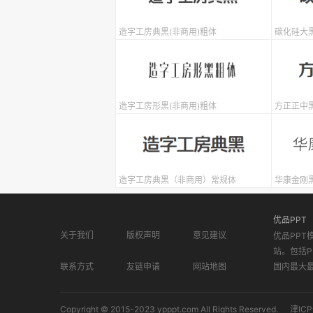
造字工房典黑(非商用)粗体
碳化硅大
造字工房形黑(非商用)粗体
方正正中
造字工房典黑（非商用）常规体
华康金刚黑L
优品PPT
关于我们
版权声明
意见建议
优品PPT
站。包括P
联系方式
友链申请
网站地图
国内最大
Copyright © 2015-2023 ypppt.com All Rights Reserved.
津ICP