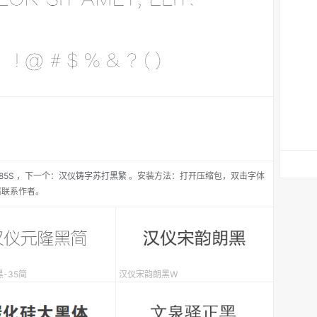
85S
，
下一个：
汉仪铸字苏打黑繁
。安装方法：打开压缩包，双击字体
请联系作者。
-35简
汉仪宋韵朗黑W