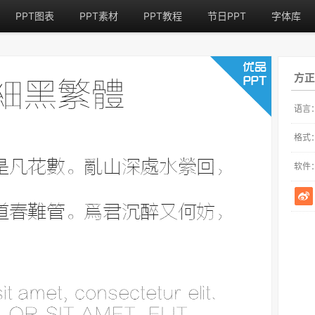
PPT图表
PPT素材
PPT教程
节日PPT
字体库
方正
语言
格式
软件