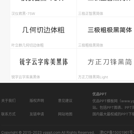
汉仪君黑-75W
三极正智黑简体
叶立群几何切边体粗
三极粗极黑简体
锐字云字库美黑体
方正刀锋黑简Light
优品PPT
关于我们
版权声明
意见建议
优品PPT模板网（www.
站。包括PPT图表、PPT
联系方式
友链申请
网站地图
国内最大最权威的PPT下
Copyright © 2015-2023 ypppt.com All Rights Reserved.
津ICP备15001961号