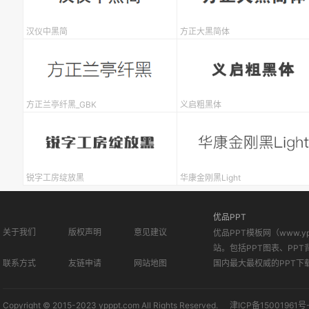
汉仪中黑简
方正大黑简体
方正兰亭纤黑_GBK
义启粗黑体
锐字工房绽放黑
华康金刚黑Light
优品PPT
关于我们
版权声明
意见建议
优品PPT模板网（www.
站。包括PPT图表、PPT
联系方式
友链申请
网站地图
国内最大最权威的PPT下
Copyright © 2015-2023 ypppt.com All Rights Reserved.
津ICP备15001961号