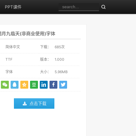
PPT课件
明月九临天(非商业使用)字体
：
简体中文
下载：
685
次
：
TTF
版本：
1.000
：
字体
大小：
5.96MB
点击下载