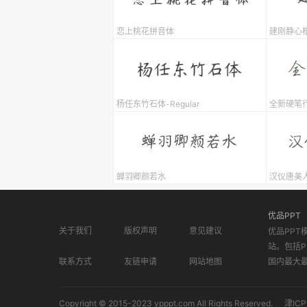
恋上桃花拼音体
建刚静心
杨任东竹石体-Regular
全新硬笔
蝉羽卿颜若水
汉仪唐美人
优品PPT
关于我们
版权声明
意见建议
优品PPT
站。包括P
联系方式
友链申请
网站地图
国内最大
Copyright © 2015-2023 ypppt.com All Rights Reserved.
津ICP