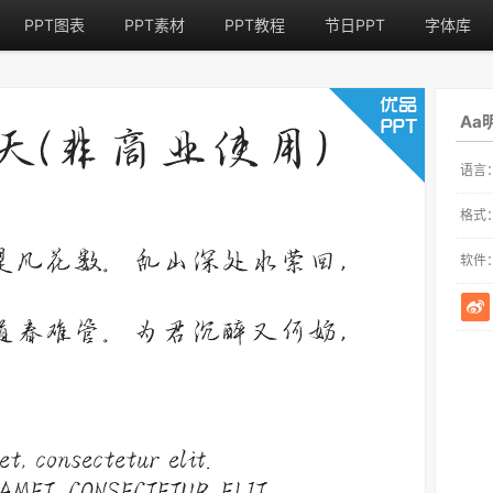
PPT图表
PPT素材
PPT教程
节日PPT
字体库
Aa
语言
格式
软件