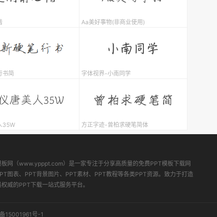
楷
Aa美好事物(非商业使用)
行书简
字体视界-小南同学
35W
方正字迹-曾柏求硬笔简体
模板网（www.ypppt.com）是一家专注于分享高质量的免费PPT模板下载网
PT图表、PPT背景图片、PPT素材、PPT教程等各类PPT资源。致力于打造
最权威的PPT下载一站式服务平台。
备15001961号-1