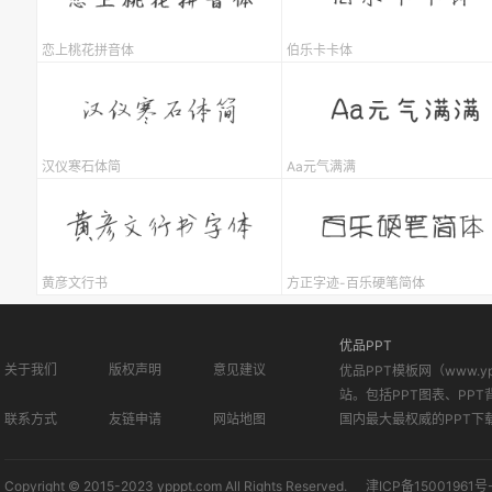
恋上桃花拼音体
伯乐卡卡体
汉仪寒石体简
Aa元气满满
黄彦文行书
方正字迹-百乐硬笔简体
优品PPT
关于我们
版权声明
意见建议
优品PPT模板网（www.
站。包括PPT图表、PPT
联系方式
友链申请
网站地图
国内最大最权威的PPT下
Copyright © 2015-2023 ypppt.com All Rights Reserved.
津ICP备15001961号