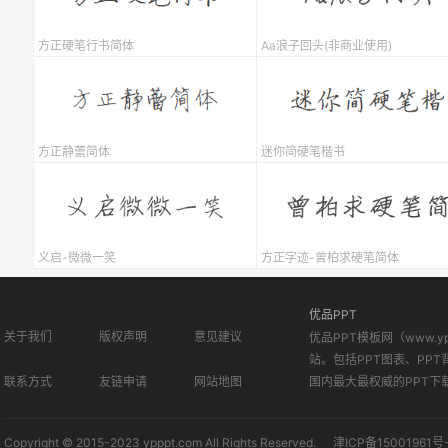
方正硬笔行书简体
Aa浪子回头(非商业使用)
方正静蕾简体
迷你简硬笔楷书
义启-微微一笑
方正字迹-曾柏求硬笔简体
优品PPT
关于我们
版权声明
意见建议
优品PPT模板网（www.
站。包括PPT图表、PPT
联系方式
友链申请
网站地图
国内最大最权威的PPT下
Copyright © 2015-2023 ypppt.com All Rights Reserved.
津ICP备15001961号