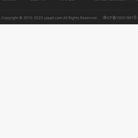
Copyright © 2015-2023 ypppt.com All Rights Reserved.
津ICP备15001961号