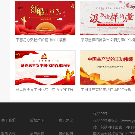
不忘初心弘扬红船精神PPT模板
学习雷锋精神争当文明先锋PPT
马克思主义中国化的百年历程PPT模
中国共产党的丰功伟绩PPT模板
板
优品PPT
关于我们
版权声明
意见建议
优品PPT模板网（www.
站。包括PPT图表、PPT
联系方式
友链申请
网站地图
国内最大最权威的PPT下