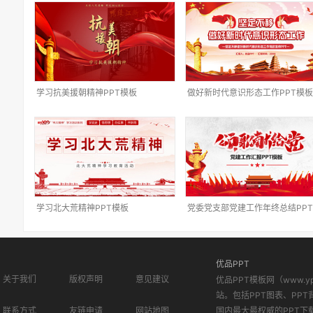
学习抗美援朝精神PPT模板
做好新时代意识形态工作PPT模板
学习北大荒精神PPT模板
党委党支部党建工作年终总结PP
板
优品PPT
关于我们
版权声明
意见建议
优品PPT模板网（www.
站。包括PPT图表、PPT
联系方式
友链申请
网站地图
国内最大最权威的PPT下