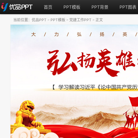
首页
PPT模板
PPT背景
PPT图表
当前位置：
优品PPT
PPT模板
党建工作PPT
正文
>
>
>