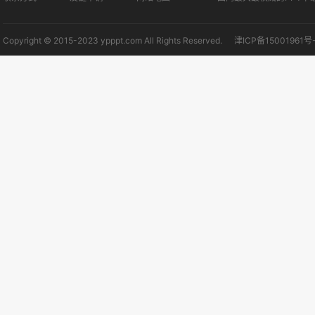
Copyright © 2015-2023 ypppt.com All Rights Reserved.
津ICP备15001961号