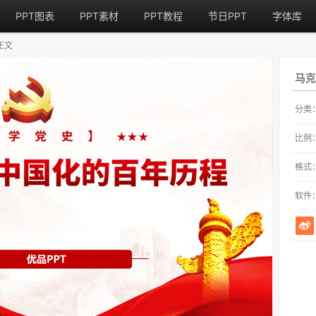
PPT图表
PPT素材
PPT教程
节日PPT
字体库
正文
马克
分类
比例
格式
软件