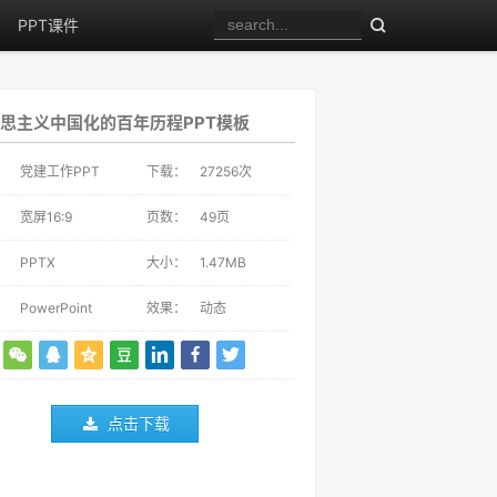
PPT课件
思主义中国化的百年历程PPT模板
：
党建工作PPT
下载：
27256
次
：
宽屏16:9
页数：
49页
：
PPTX
大小：
1.47MB
：
PowerPoint
效果：
动态
点击下载