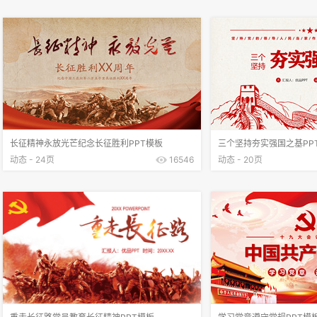
长征精神永放光芒纪念长征胜利PPT模板
三个坚持夯实强国之基PP
动态 - 24页
16546
动态 - 20页