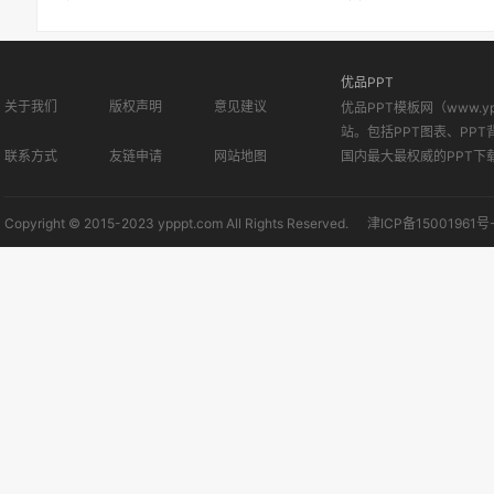
优品PPT
关于我们
版权声明
意见建议
优品PPT模板网（www.
站。包括PPT图表、PPT
联系方式
友链申请
网站地图
国内最大最权威的PPT下
Copyright © 2015-2023 ypppt.com All Rights Reserved.
津ICP备15001961号