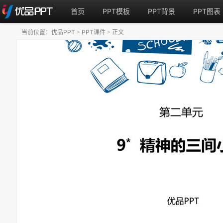
首页
PPT模板
PPT背景
PPT图表
当前位置：
优品PPT
PPT课件
正文
>
>