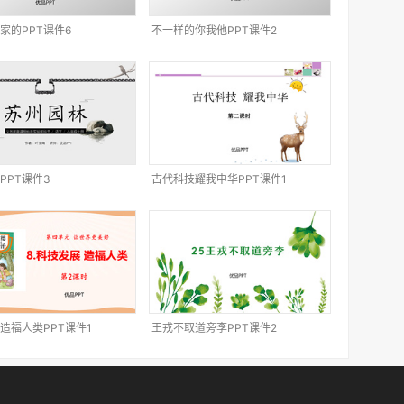
家的PPT课件6
不一样的你我他PPT课件2
PPT课件3
古代科技耀我中华PPT课件1
造福人类PPT课件1
王戎不取道旁李PPT课件2