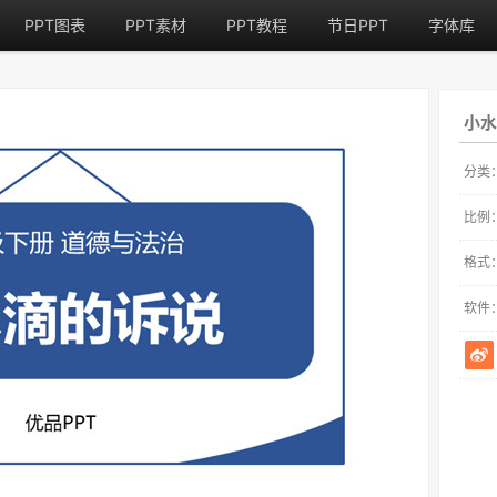
PPT图表
PPT素材
PPT教程
节日PPT
字体库
小水
分类
比例
格式
软件