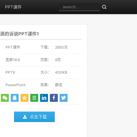
PPT课件
滴的诉说PPT课件1
：
PPT课件
下载：
2850
次
：
宽屏16:9
页数：
9页
：
PPTX
大小：
400KB
：
PowerPoint
效果：
静态
点击下载