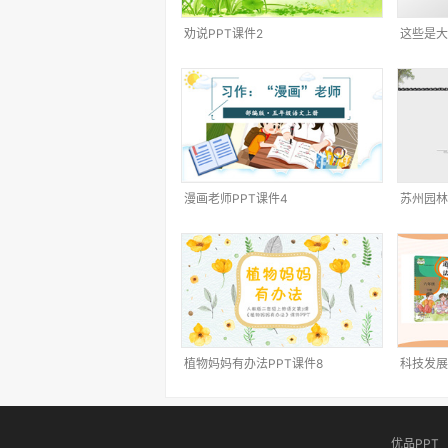
劝说PPT课件2
这些是大
漫画老师PPT课件4
苏州园林
植物妈妈有办法PPT课件8
科技发展
优品PPT