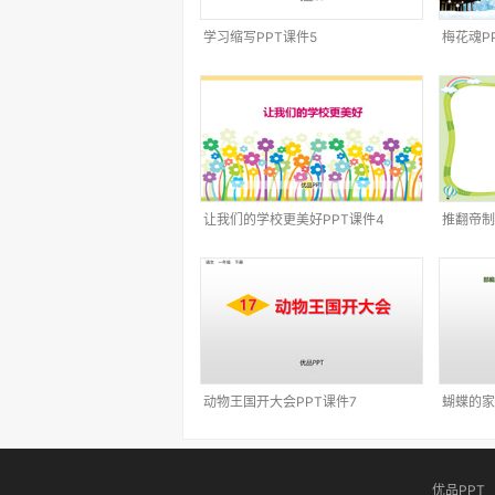
学习缩写PPT课件5
梅花魂P
让我们的学校更美好PPT课件4
推翻帝制
动物王国开大会PPT课件7
蝴蝶的家
优品PPT