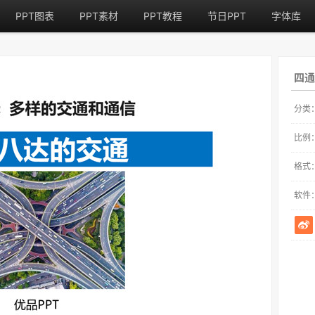
PPT图表
PPT素材
PPT教程
节日PPT
字体库
四通
分类
比例
格式
软件