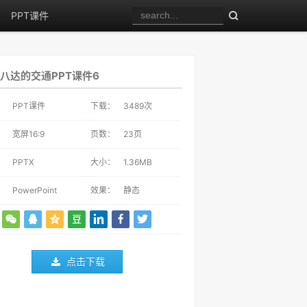
PPT课件
八达的交通PPT课件6
：
PPT课件
下载：
3489
次
：
宽屏16:9
页数：
23页
：
PPTX
大小：
1.36MB
：
PowerPoint
效果：
静态
点击下载