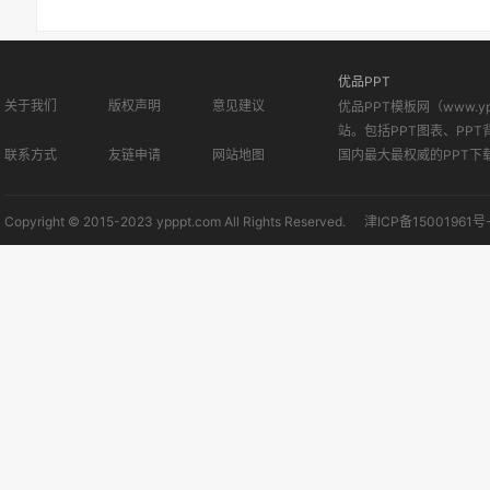
优品PPT
关于我们
版权声明
意见建议
优品PPT模板网（www.
站。包括PPT图表、PPT
联系方式
友链申请
网站地图
国内最大最权威的PPT下
Copyright © 2015-2023 ypppt.com All Rights Reserved.
津ICP备15001961号