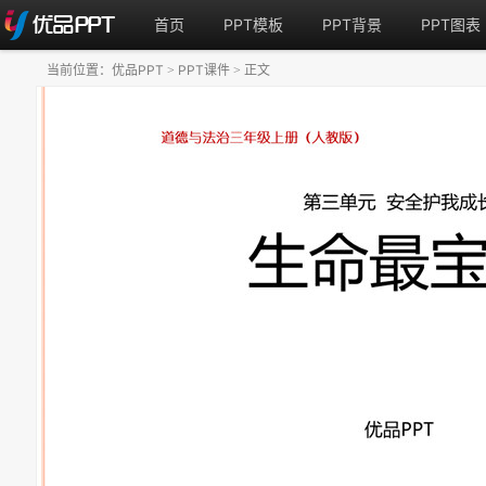
首页
PPT模板
PPT背景
PPT图表
当前位置：
优品PPT
PPT课件
正文
>
>