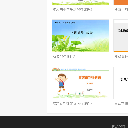
难忘的小学生活PPT课件4
沙滩上的
劝说PPT课件2
邹忌讽齐
富起来到强起来PPT课件5
文从字顺
优品PPT