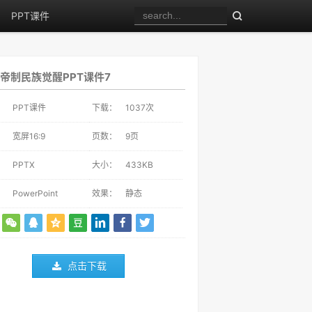
PPT课件
帝制民族觉醒PPT课件7
：
PPT课件
下载：
1037
次
：
宽屏16:9
页数：
9页
：
PPTX
大小：
433KB
：
PowerPoint
效果：
静态
点击下载