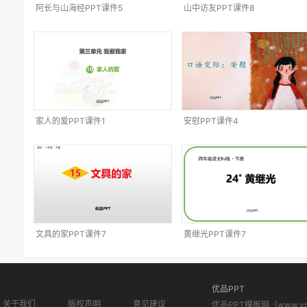
阿长与山海经PPT课件5
山中访友PPT课件8
家人的爱PPT课件1
安慰PPT课件4
文具的家PPT课件7
黄继光PPT课件7
优品PPT
关于我们
版权声明
意见建议
优品PPT模板网（www.