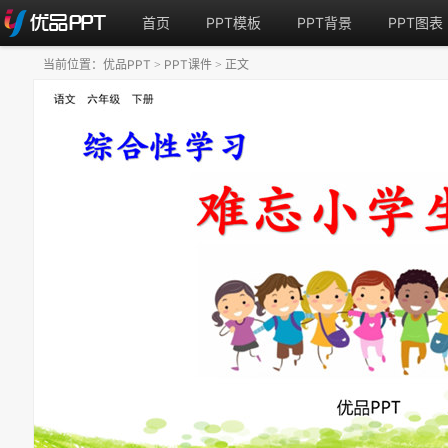
首页
PPT模板
PPT背景
PPT图表
当前位置：
优品PPT
PPT课件
正文
>
>