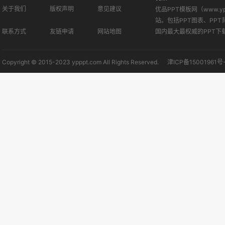
关于我们
版权声明
意见建议
优品PPT模板网（www.
站。包括PPT图表、PPT
联系方式
友链申请
网站地图
国内最大最权威的PPT下
Copyright © 2015-2023 ypppt.com All Rights Reserved.
津ICP备15001961号