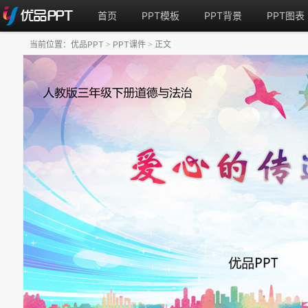
首页
PPT模板
PPT背景
PPT图表
当前位置：
优品PPT
PPT课件
正文
>
>