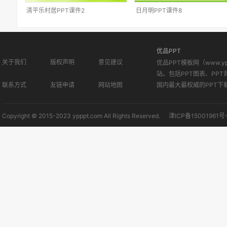
清平乐村居PPT课件2
日月明PPT课件8
优品PPT
关于我们
版权声明
意见建议
优品PPT模板网（www.
站。包括PPT图表、PPT
联系方式
友链申请
网站地图
国内最大最权威的PPT下
Copyright © 2015-2023 ypppt.com All Rights Reserved.
津ICP备15001961号