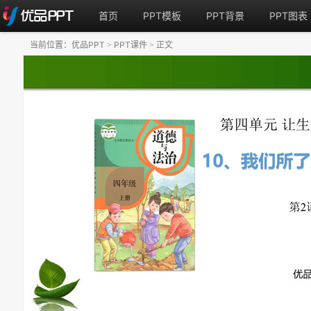
首页
PPT模板
PPT背景
PPT图表
当前位置：
优品PPT
PPT课件
正文
>
>