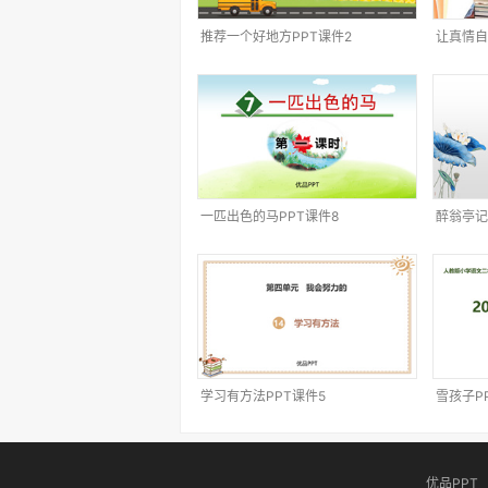
推荐一个好地方PPT课件2
让真情自
一匹出色的马PPT课件8
醉翁亭记
学习有方法PPT课件5
雪孩子P
优品PPT