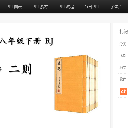
PPT图表
PPT素材
PPT教程
节日PPT
字体库
礼记
分类
比例
格式
软件