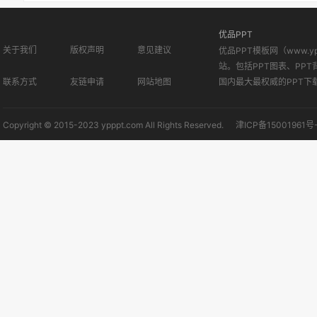
优品PPT
关于我们
版权声明
意见建议
优品PPT模板网（www.
站。包括PPT图表、PPT
联系方式
友链申请
网站地图
国内最大最权威的PPT下
Copyright © 2015-2023 ypppt.com All Rights Reserved.
津ICP备15001961号