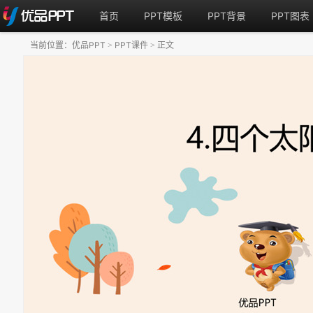
首页
PPT模板
PPT背景
PPT图表
当前位置：
优品PPT
PPT课件
正文
>
>