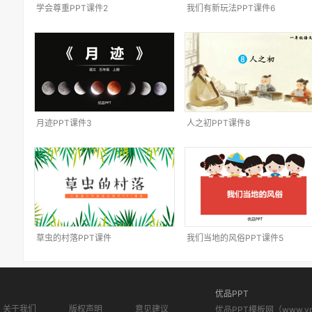
学会尊重PPT课件2
我们有新玩法PPT课件6
月迹PPT课件3
人之初PPT课件8
草虫的村落PPT课件
我们当地的风俗PPT课件5
优品PPT
关于我们
版权声明
意见建议
优品PPT模板网（www.