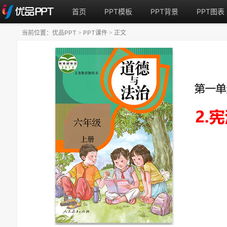
首页
PPT模板
PPT背景
PPT图表
当前位置：
优品PPT
PPT课件
正文
>
>