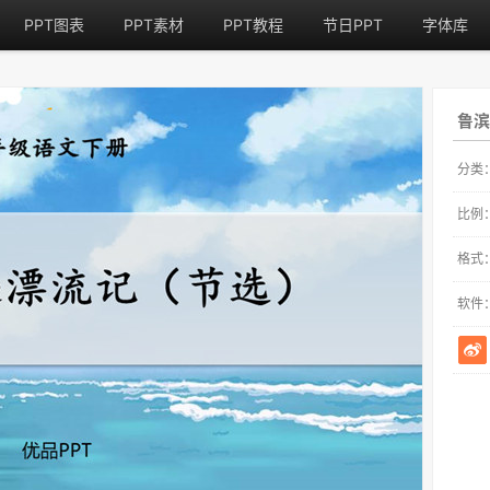
PPT图表
PPT素材
PPT教程
节日PPT
字体库
鲁滨
分类
比例
格式
软件