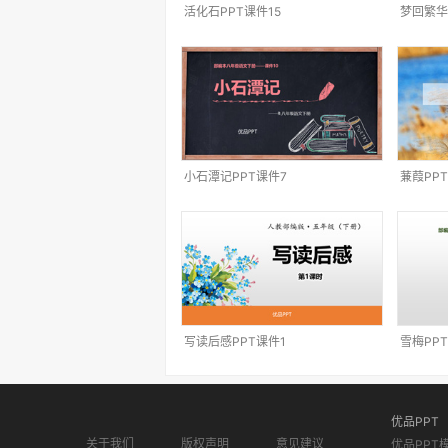
活化石PPT课件15
梦回繁华
小石潭记PPT课件7
蒹葭PP
写读后感PPT课件1
雪梅PP
优品PPT
关于我们
版权声明
意见建议
优品PPT