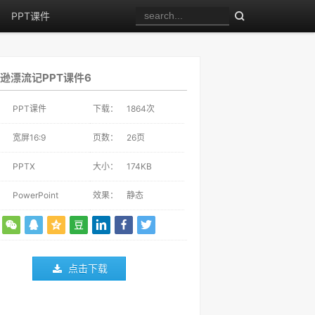
PPT课件
逊漂流记PPT课件6
：
PPT课件
下载：
1864
次
：
宽屏16:9
页数：
26页
：
PPTX
大小：
174KB
：
PowerPoint
效果：
静态
点击下载