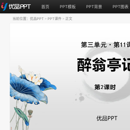
首页
PPT模板
PPT背景
PPT图表
当前位置：
优品PPT
PPT课件
正文
>
>