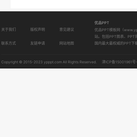
优品PPT
关于我们
版权声明
意见建议
优品PPT模板网（www.
站。包括PPT图表、PPT
联系方式
友链申请
网站地图
国内最大最权威的PPT下
Copyright © 2015-2023 ypppt.com All Rights Reserved.
津ICP备15001961号