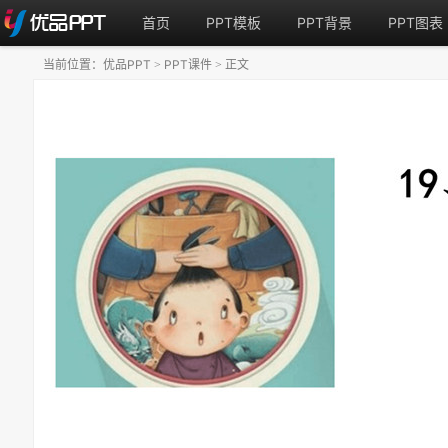
首页
PPT模板
PPT背景
PPT图表
当前位置：
优品PPT
PPT课件
正文
>
>