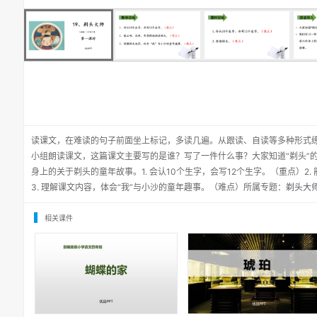
读课文，在难读的句子前面坐上标记，多读几遍。从跟读、自读等多种形式
小组朗读课文，这篇课文主要写的是谁？写了一件什么事？大家知道“剃头”
身上的关于剃头的童年故事。1. 会认10个生字，会写12个生字。（重点）2
3. 理解课文内容，体会“我”与小沙的童年趣事。（难点）所属专题：
剃头大师
相关课件