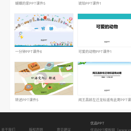
蝴蝶的家PPT课件5
琥珀PPT课件1
一分钟PPT课件6
可爱的动物PPT课件1
转述PPT课件5
闻王昌龄左迁龙标遥有此寄PPT
2
优品PPT
关于我们
版权声明
意见建议
优品PPT模板网（www.