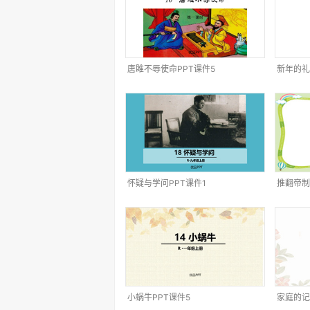
唐雎不辱使命PPT课件5
新年的礼
怀疑与学问PPT课件1
推翻帝制
小蜗牛PPT课件5
家庭的记