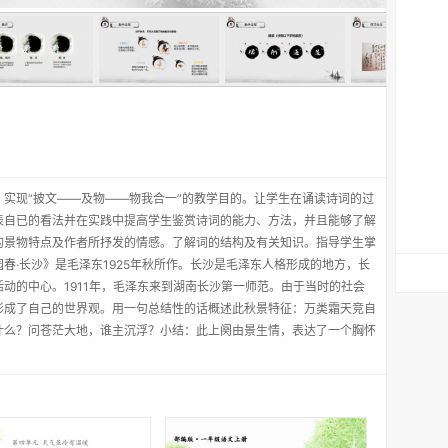
实现“披文——及物——物我合一”的教学目的。让学生在诵读诗词的过
表自已的看法并在实践中提高学生鉴赏诗词的能力、方法，并且能够了解
的景物特点及作者所抒发的情感。了解词的结构及有关知识。指导学生掌
春·长沙》是毛泽东1925年秋所作。长沙是毛泽东人格形成的地方，长
动的中心。1911年，毛泽东来到湖南长沙第一师范。由于当时的社会
形成了自己的世界观。用一句总结性的话概述此秋景特征：万类霜天竞自
什么？问苍茫大地，谁主沉浮？小结：此上阕由景生情，表达了一个胸怀