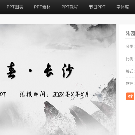
PPT图表
PPT素材
PPT教程
节日PPT
字体库
沁园
分类
比例
格式
软件