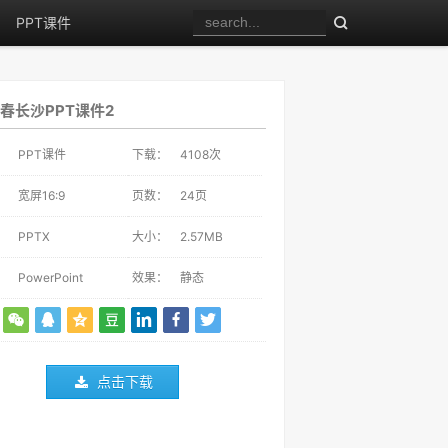
PPT课件
春长沙PPT课件2
：
PPT课件
下载：
4108
次
：
宽屏16:9
页数：
24页
：
PPTX
大小：
2.57MB
：
PowerPoint
效果：
静态
点击下载