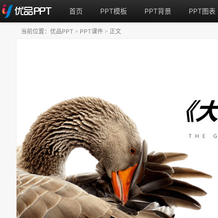
首页
PPT模板
PPT背景
PPT图表
当前位置：
优品PPT
PPT课件
正文
>
>