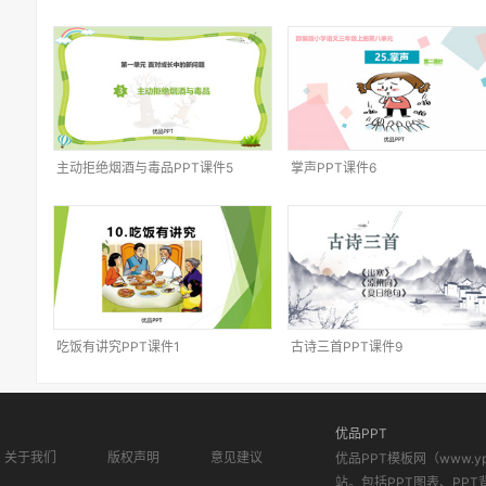
主动拒绝烟酒与毒品PPT课件5
掌声PPT课件6
吃饭有讲究PPT课件1
古诗三首PPT课件9
优品PPT
关于我们
版权声明
意见建议
优品PPT模板网（www.
站。包括PPT图表、PPT