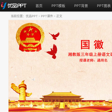
首页
PPT模板
PPT背景
PPT图表
当前位置：
优品PPT
PPT课件
正文
>
>