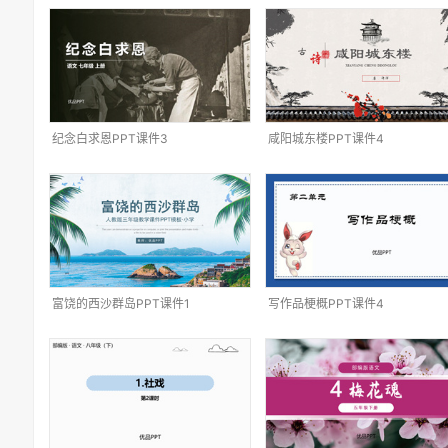
纪念白求恩PPT课件3
咸阳城东楼PPT课件4
富饶的西沙群岛PPT课件1
写作品梗概PPT课件4