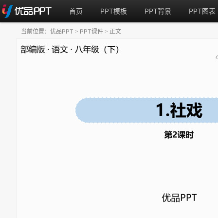
首页
PPT模板
PPT背景
PPT图表
当前位置：
优品PPT
PPT课件
正文
>
>