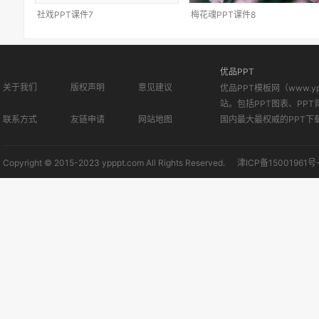
社戏PPT课件7
梅花魂PPT课件8
优品PPT
关于我们
版权声明
意见建议
优品PPT模板网（www.
站。包括PPT图表、PPT
联系方式
友链申请
网站地图
国内最大最权威的PPT下
Copyright © 2015-2023 ypppt.com All Rights Reserved.
津ICP备15001961号