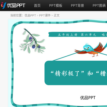
首页
PPT模板
PPT背景
PPT图表
当前位置：
优品PPT
PPT课件
正文
>
>