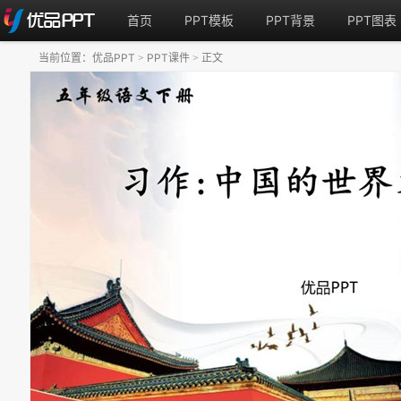
首页
PPT模板
PPT背景
PPT图表
当前位置：
优品PPT
PPT课件
正文
>
>