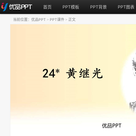
首页
PPT模板
PPT背景
PPT图表
当前位置：
优品PPT
PPT课件
正文
>
>