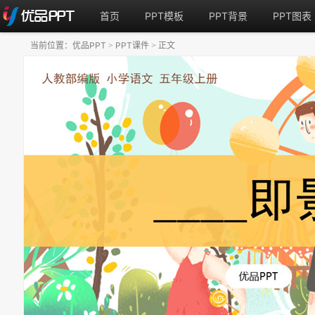
首页
PPT模板
PPT背景
PPT图表
当前位置：
优品PPT
PPT课件
正文
>
>