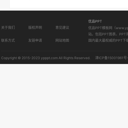
优品PPT
关于我们
版权声明
意见建议
优品PPT模板网（www.
站。包括PPT图表、PPT
联系方式
友链申请
网站地图
国内最大最权威的PPT下
Copyright © 2015-2023 ypppt.com All Rights Reserved.
津ICP备15001961号