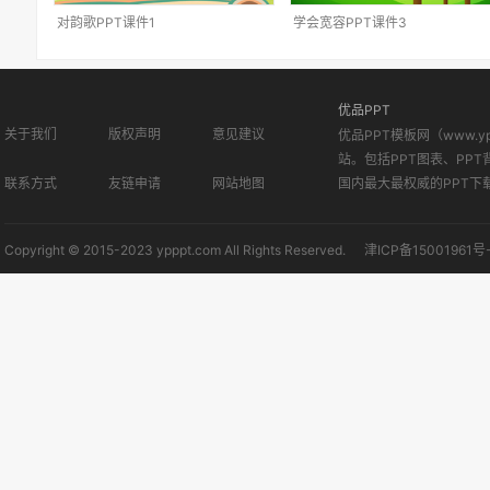
对韵歌PPT课件1
学会宽容PPT课件3
优品PPT
关于我们
版权声明
意见建议
优品PPT模板网（www.
站。包括PPT图表、PPT
联系方式
友链申请
网站地图
国内最大最权威的PPT下
Copyright © 2015-2023 ypppt.com All Rights Reserved.
津ICP备15001961号