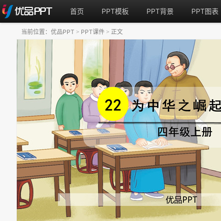
首页
PPT模板
PPT背景
PPT图表
当前位置：
优品PPT
PPT课件
正文
>
>